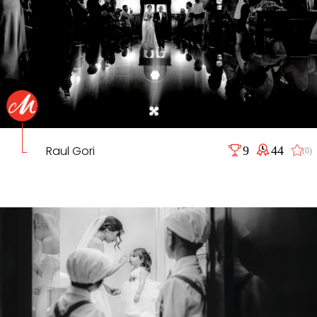
Raul Gori
9
44
(0)