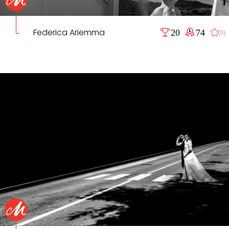
Federica Ariemma
20
74
(0)