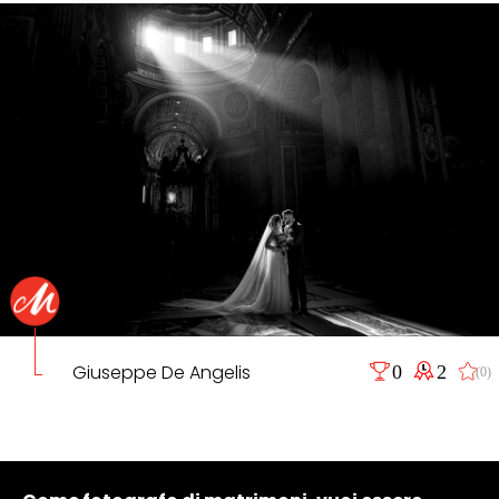
Giuseppe De Angelis
0
2
(0)