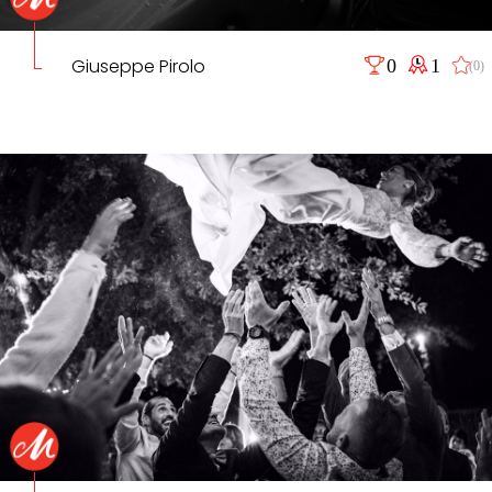
Giuseppe Pirolo
0
1
(0)