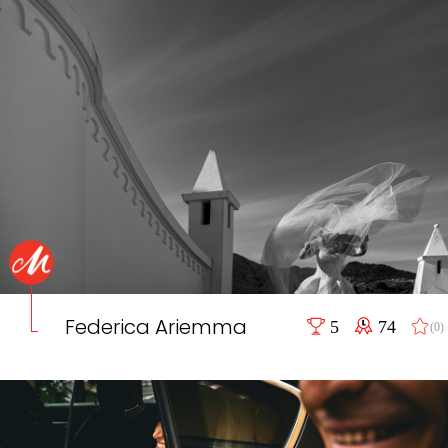
Federica Ariemma
5
74
(0)