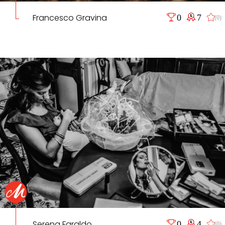
Francesco Gravina
0
7
(0)
Serena Faraldo
0
4
(0)