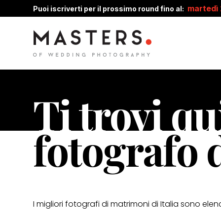
martedì
Puoi iscriverti per il prossimo round fino al:
Ti trovi qu
fotografo 
I migliori fotografi di matrimoni di Italia sono elen