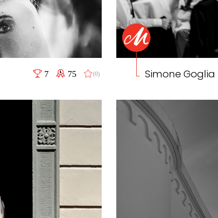
Simone Goglia
7
75
(0)