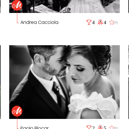
Andrea Cacciola
4
4
(0)
Paolo Blocar
2
5
(0)