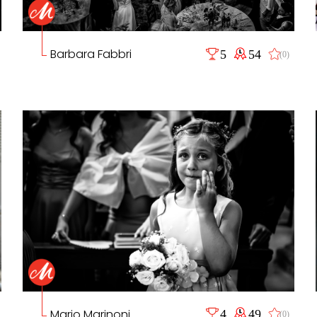
Barbara Fabbri
5
54
(0)
Mario Marinoni
4
49
(0)