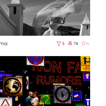
mma
5
74
(0)