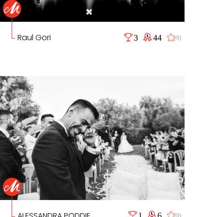
Raul Gori
3
44
(0)
ALESSANDRA PODDIE
1
6
(0)