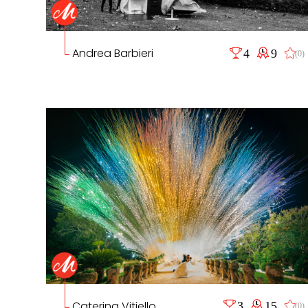
Andrea Barbieri
4
9
(0)
Caterina Vitiello
3
15
(0)