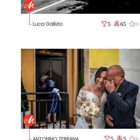
Luca Gallizio
5
65
(0)
ANTONINO TERRANA
5
5
(0)