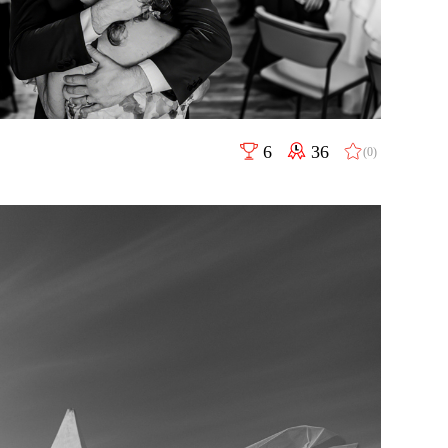
6
36
(0)