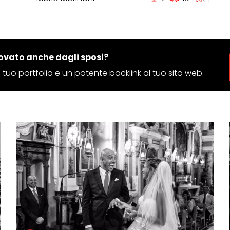
ovato anche dagli sposi?
 il tuo portfolio e un potente backlink al tuo sito web.