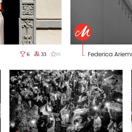
Federica Arie
6
33
(0)