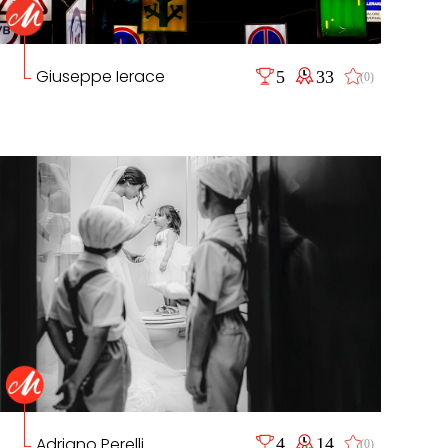
Giuseppe Ierace
5
33
(0)
Adriano Perelli
4
14
(0)