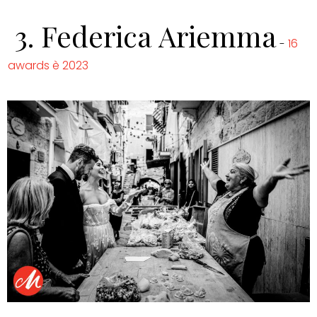
3.
Federica Ariemma
16
-
awards è 2023