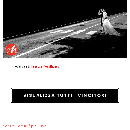
Foto di
Luca Gallizio
VISUALIZZA TUTTI I VINCITORI
,
Notizia
Top 10
/
jan 2024