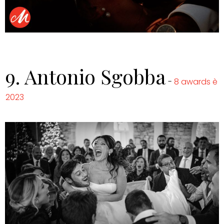
9.
Antonio Sgobba
-
8 awards è
2023