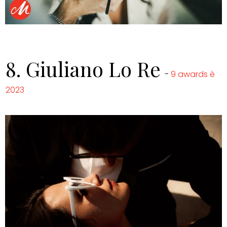
8.
Giuliano Lo Re
-
9 awards è
2023