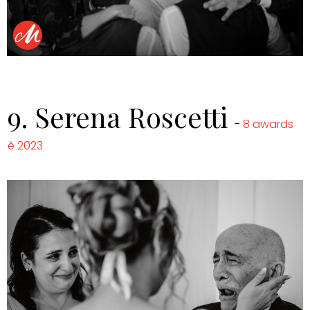
9.
Serena Roscetti
-
8 awards
è 2023