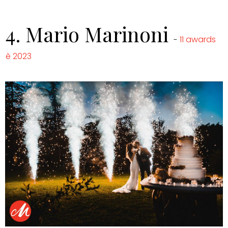
4.
Mario Marinoni
11 awards
-
è 2023