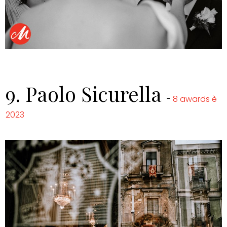
9.
Paolo Sicurella
-
8 awards è
2023