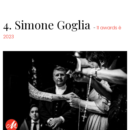
4.
Simone Goglia
11 awards è
-
2023