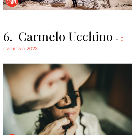
6.
Carmelo Ucchino
10
-
awards è 2023