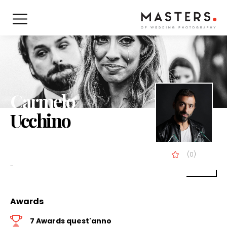
Carmelo
Ucchino
(0)
-
Awards
7 Awards quest'anno