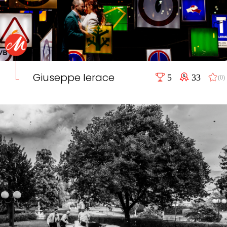
Giuseppe Ierace
5
33
(0)