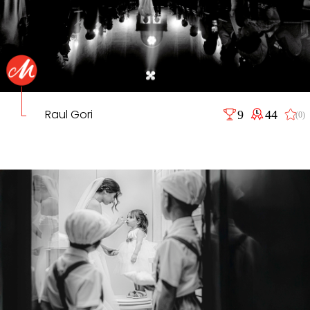
Raul Gori
9
44
(0)