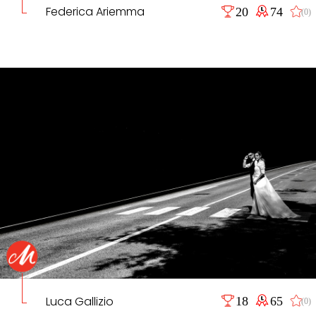
Federica Ariemma
20
74
(0)
Luca Gallizio
18
65
(0)