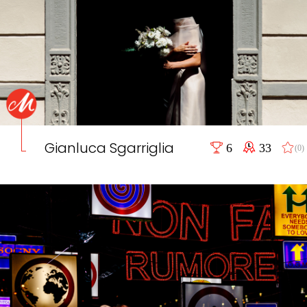
Gianluca Sgarriglia
6
33
(0)