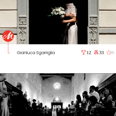
Gianluca Sgarriglia
12
33
(0)