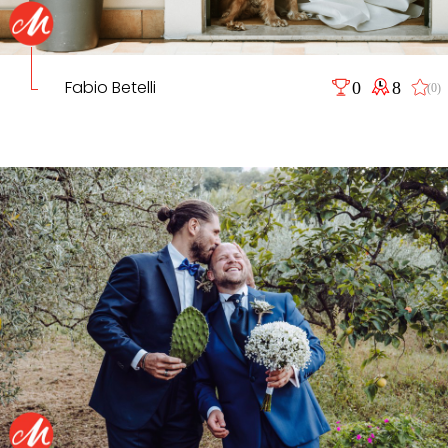
Fabio Betelli
0
8
(0)