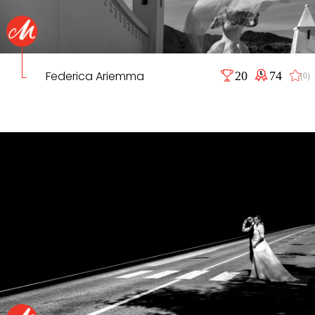
Federica Ariemma
20
74
(0)