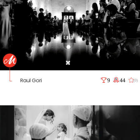
Raul Gori
9
44
(0)