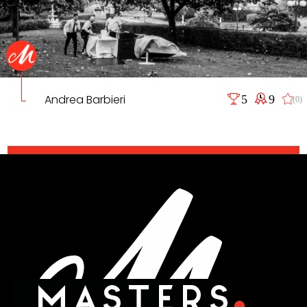
Andrea Barbieri
5
9
(0)