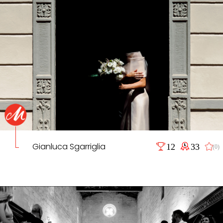
Gianluca Sgarriglia
12
33
(0)