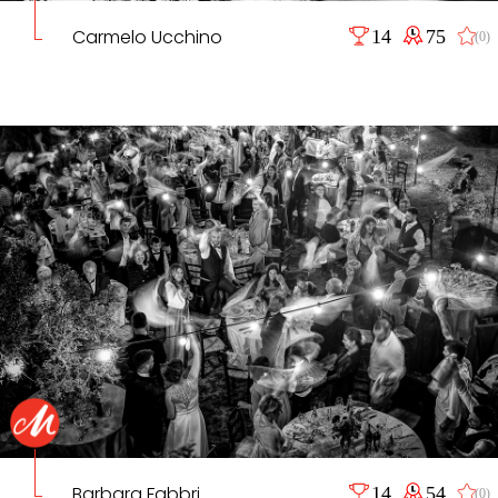
Carmelo Ucchino
14
75
(0)
Barbara Fabbri
14
54
(0)