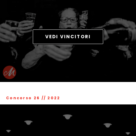
VEDI VINCITORI
Concorso 26
//
2022