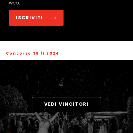
web.
ISCRIVITI
Concorso 36
//
2024
VEDI VINCITORI