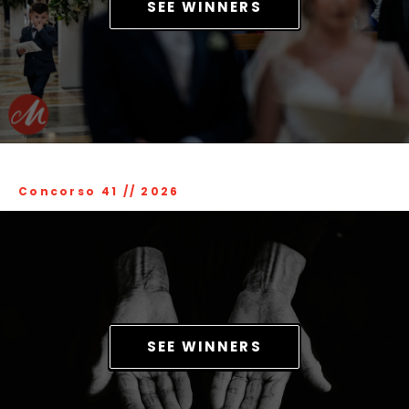
SEE WINNERS
Concorso 41
//
2026
SEE WINNERS