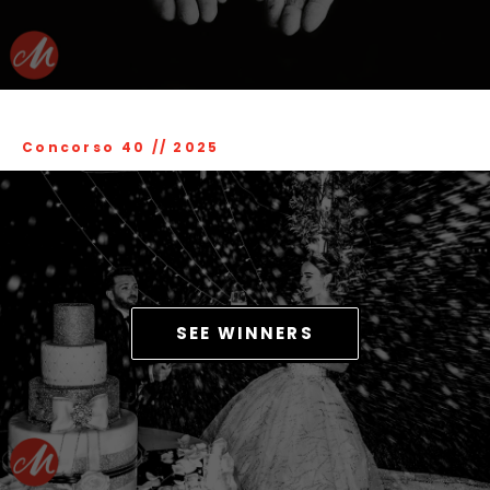
Concorso 40
//
2025
SEE WINNERS