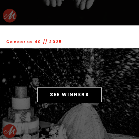
Concorso 40
//
2025
SEE WINNERS