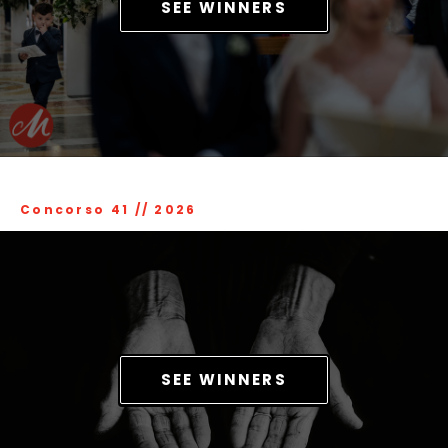
SEE WINNERS
Concorso 41
//
2026
SEE WINNERS