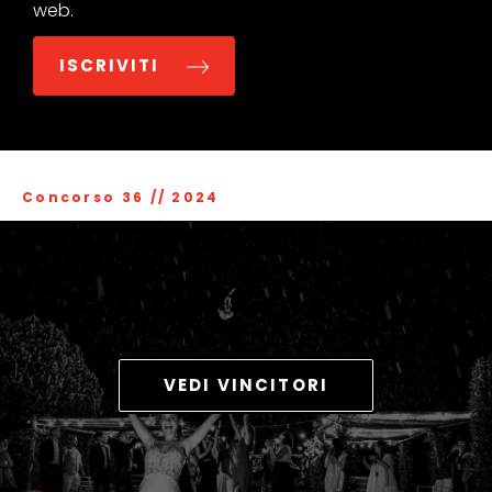
web.
ISCRIVITI
Concorso 36
//
2024
VEDI VINCITORI