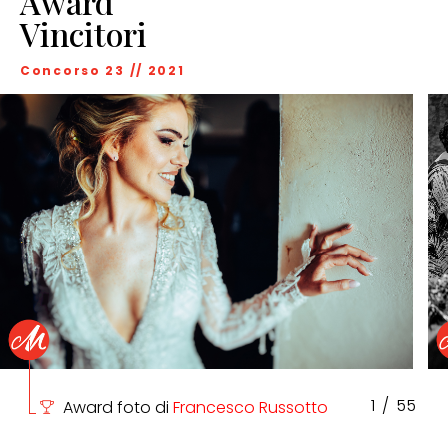
Award
Vincitori
Concorso 23 // 2021
1
/
55
Award foto di
Francesco Russotto