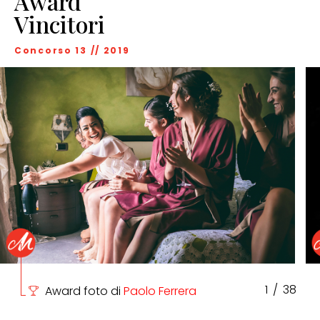
Award
Vincitori
Concorso 13 // 2019
1
/
38
Award foto di
Paolo Ferrera