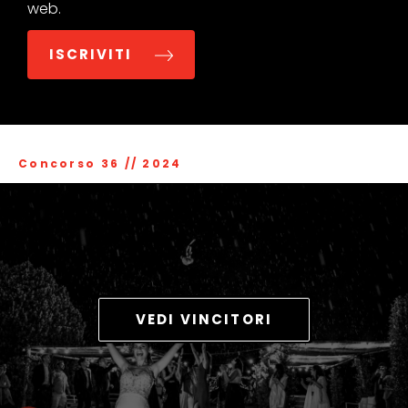
web.
ISCRIVITI
Concorso 36
//
2024
VEDI VINCITORI