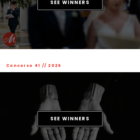
SEE WINNERS
Concorso 41
//
2026
SEE WINNERS