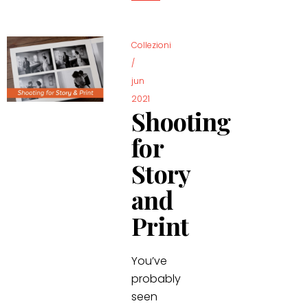
Collezioni
/
jun
2021
Shooting
for
Story
and
Print
You’ve
probably
seen