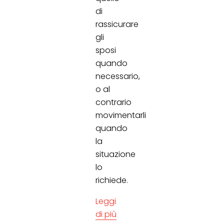
di
rassicurare
gli
sposi
quando
necessario,
o al
contrario
movimentarli
quando
la
situazione
lo
richiede.
Leggi
di più