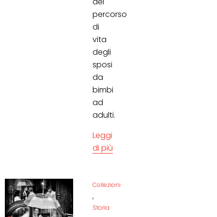
del
percorso
di
vita
degli
sposi
da
bimbi
ad
adulti.
Leggi
di più
Collezioni
,
Storia