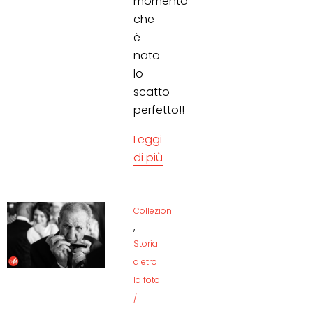
momento
che
è
nato
lo
scatto
perfetto!!
Leggi
di più
Collezioni
,
Storia
dietro
la foto
/