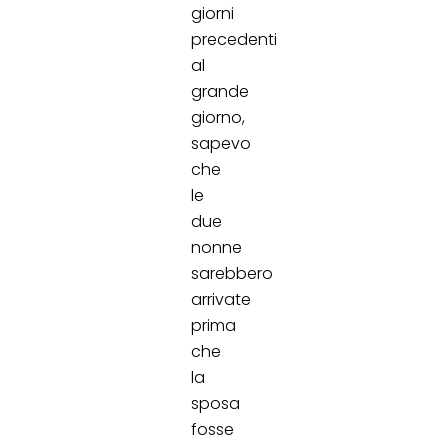
giorni
precedenti
al
grande
giorno,
sapevo
che
le
due
nonne
sarebbero
arrivate
prima
che
la
sposa
fosse