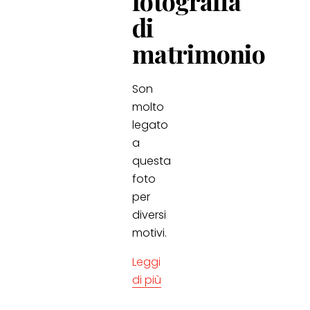
fotografia
di
matrimonio
Son
molto
legato
a
questa
foto
per
diversi
motivi.
Leggi
di più