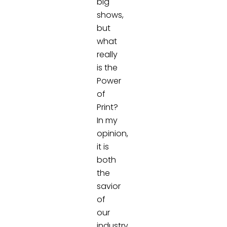
big
shows,
but
what
really
is the
Power
of
Print?
In my
opinion,
it is
both
the
savior
of
our
industry