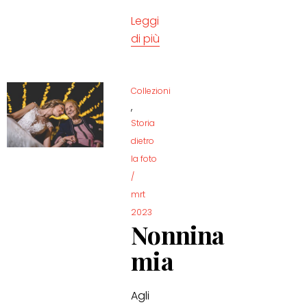
Leggi
di più
Collezioni
,
Storia
dietro
la foto
/
mrt
2023
Nonnina
mia
Agli