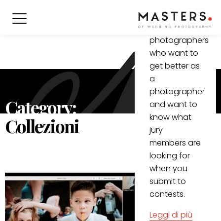
informative
video for all
(wedding)
photographers
who want to
get better as
a
photographer
Category:
and want to
know what
Collezioni
jury
members are
looking for
when you
submit to
contests.
Leggi di più