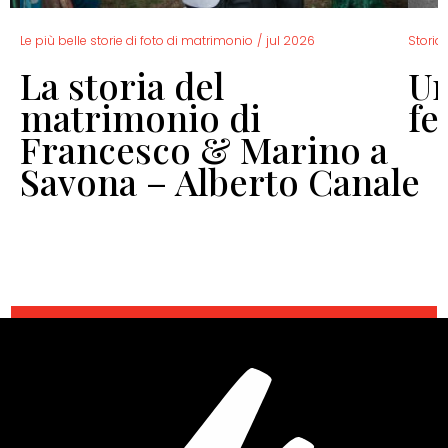
Le più belle storie di foto di matrimonio
/
jul 2026
Storia 
La storia del
Un
o
matrimonio di
fe
Francesco & Marino a
Savona – Alberto Canale