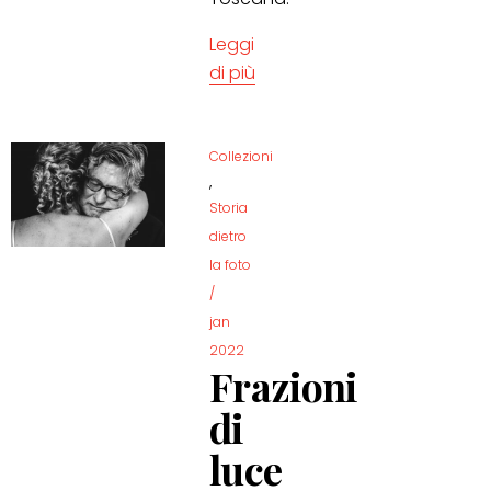
Leggi
di più
Collezioni
,
Storia
dietro
la foto
/
jan
2022
Frazioni
di
luce