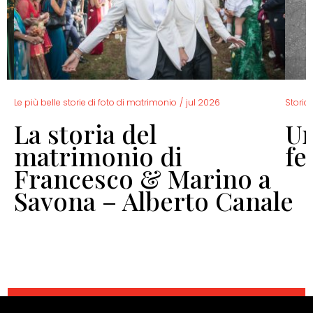
Le più belle storie di foto di matrimonio
/
jul 2026
Storia 
La storia del
Un
o
matrimonio di
fe
Francesco & Marino a
Savona – Alberto Canale