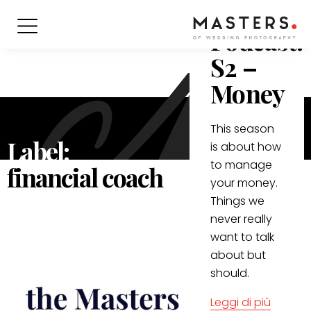
Masters
Podcast:
S2 –
Money
This season
Label:
is about how
to manage
financial coach
your money.
Things we
never really
want to talk
about but
should.
Leggi di più