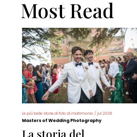
Most Read
Le più belle storie di foto di matrimonio
/
jul 2026
Masters of Wedding Photography
La storia del