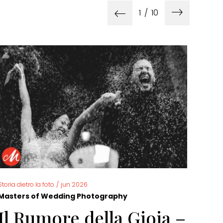
1
/
10
Storia dietro la foto
/
jun 2026
Storia 
Masters of Wedding Photography
Mast
Il Rumore della Gioia –
Fo