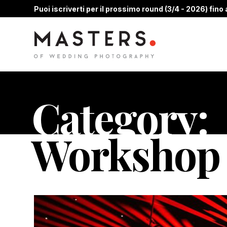
Puoi iscriverti per il prossimo round (3/4 - 2026) fino a
Category:
Workshop 