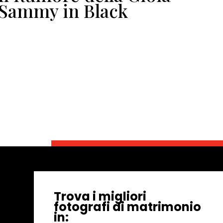
Sammy in Black
ma
Do
di
di
Ga
Trova i migliori
fotografi di matrimonio
in: