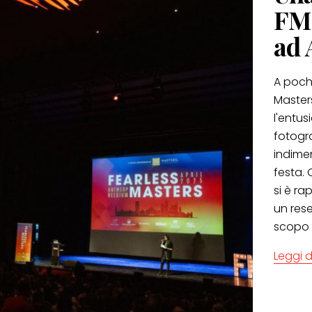
FMC
ad 
A poch
Master
l'entus
fotogra
indimen
festa.
si è ra
un rese
scopo 
Leggi d