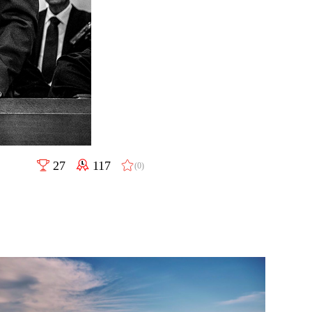
27
117
(0)