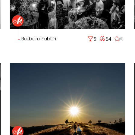
Barbara Fabbri
9
54
(0)