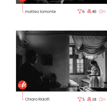
matteo lomonte
6
40
(0)
Chiara Ridolfi
5
18
(0)