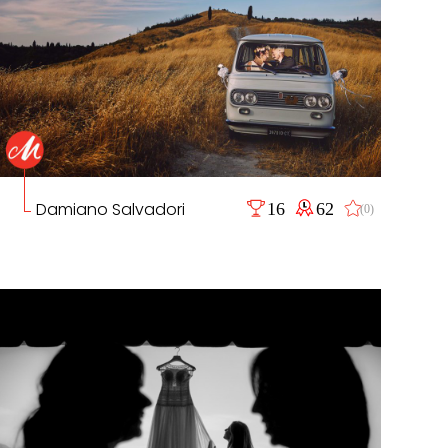
Damiano Salvadori
16
62
(0)