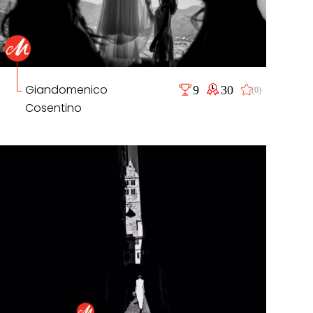
Giandomenico
9
30
(0)
Cosentino