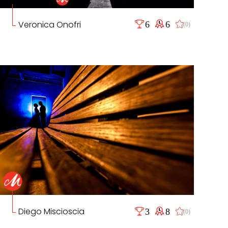
Veronica Onofri
6
6
(0)
Diego Miscioscia
3
8
(0)