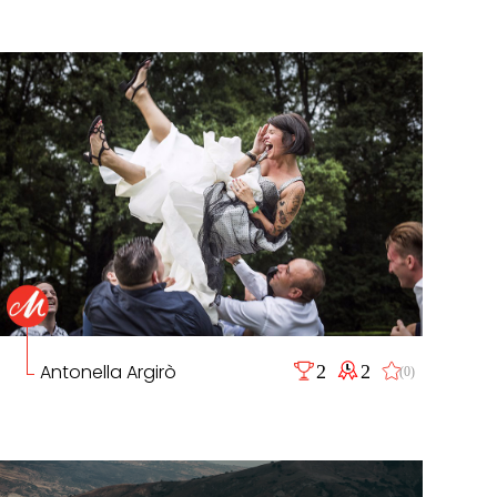
Antonella Argirò
2
2
(0)