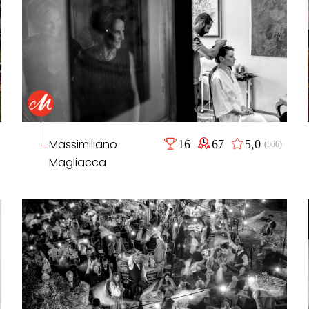
Massimiliano
16
67
5,0
(566)
Magliacca