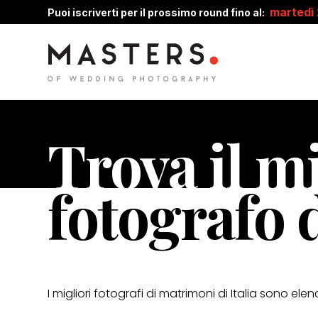
martedì
Puoi iscriverti per il prossimo round fino al:
Trova il m
fotografo 
I migliori fotografi di matrimoni di Italia sono elen