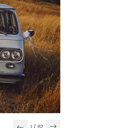
Award Fo
1
/
62