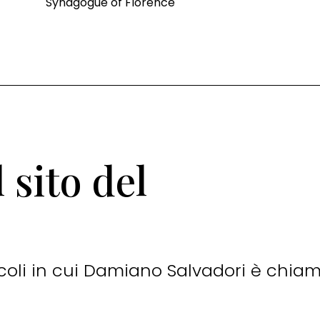
Synagogue of Florence
 sito del
rticoli in cui Damiano Salvadori è chia