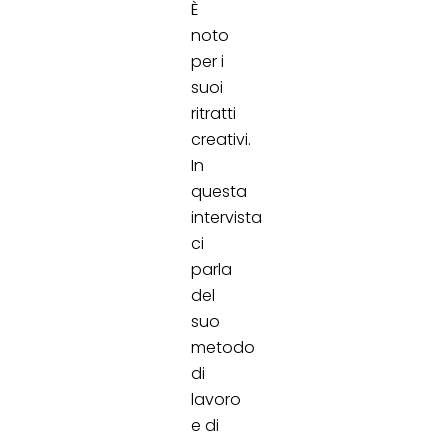
È
noto
per i
suoi
ritratti
creativi.
In
questa
intervista
ci
parla
del
suo
metodo
di
lavoro
e di