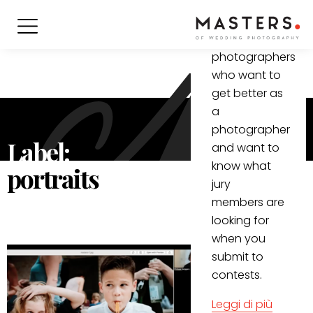
informative
video for all
(wedding)
photographers
who want to
get better as
a
photographer
Label:
and want to
know what
portraits
jury
members are
looking for
when you
submit to
contests.
Leggi di più