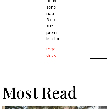
come
sono
nati
5 dei
suoi
premi
Master.
Leggi
di più
Most Read