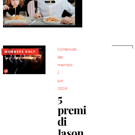
Contenuto
MEMBERS ONLY
dei
membri
/
jun
2024
5
premi
di
Jason