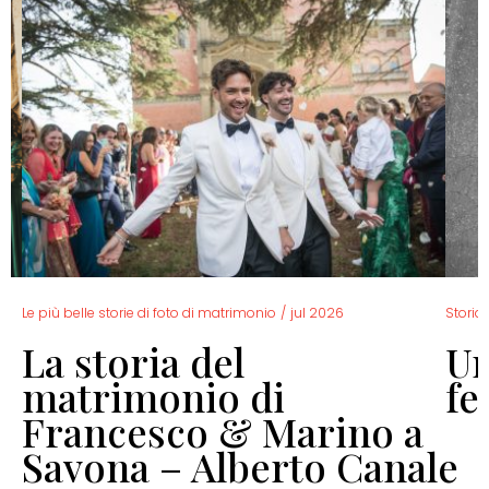
Le più belle storie di foto di matrimonio
/
jul 2026
Storia 
La storia del
Un
o
matrimonio di
fe
Francesco & Marino a
Savona – Alberto Canale