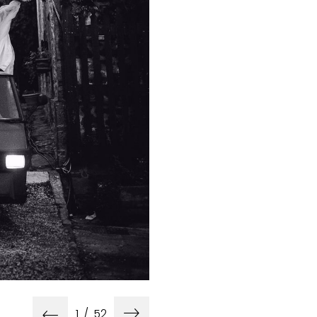
Award Fo
1
/
52