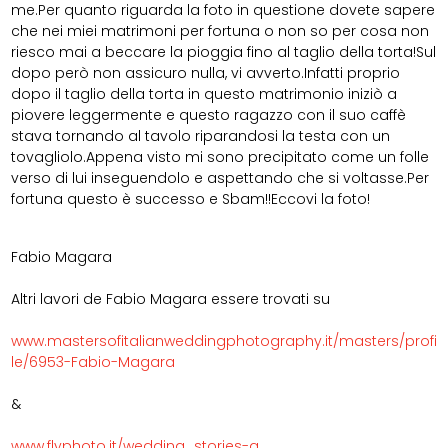
me.Per quanto riguarda la foto in questione dovete sapere
che nei miei matrimoni per fortuna o non so per cosa non
riesco mai a beccare la pioggia fino al taglio della torta!Sul
dopo però non assicuro nulla, vi avverto.Infatti proprio
dopo il taglio della torta in questo matrimonio iniziò a
piovere leggermente e questo ragazzo con il suo caffè
stava tornando al tavolo riparandosi la testa con un
tovagliolo.Appena visto mi sono precipitato come un folle
verso di lui inseguendolo e aspettando che si voltasse.Per
fortuna questo è successo e Sbam!!Eccovi la foto!
Fabio Magara
Altri lavori de
Fabio Magara
essere trovati su
www.mastersofitalianweddingphotography.it/masters/profi
le/6953-Fabio-Magara
&
www.flyphoto.it/wedding_stories-g