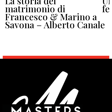
La storia del
Un
o
matrimonio di
fe
Francesco & Marino a
Savona – Alberto Canale