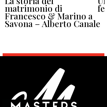
La storia del
Un
o
matrimonio di
fe
Francesco & Marino a
Savona – Alberto Canale