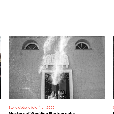
Storia dietro la foto
/
jun 2026
Masters of Wedding Photography