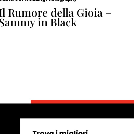
Il Rumore della Gioia –
Fo
Sammy in Black
ma
Do
di
di
Ga
Trova i migliori