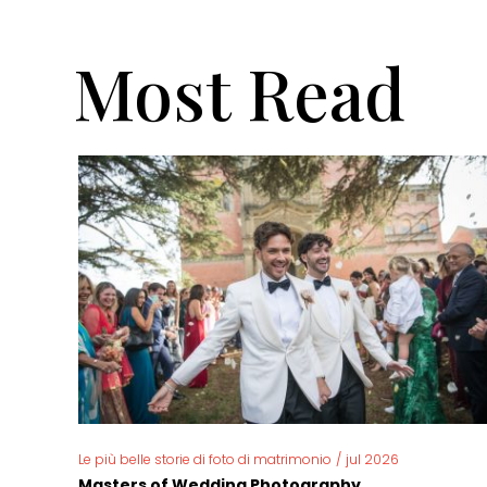
Most Read
Le più belle storie di foto di matrimonio
/
jul 2026
Masters of Wedding Photography