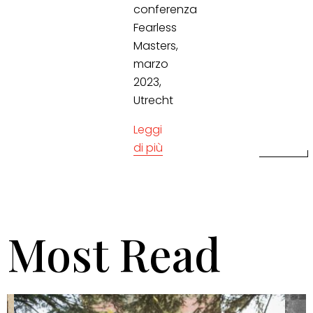
conferenza
Fearless
Masters,
marzo
2023,
Utrecht
Leggi
di più
Most Read