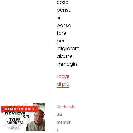
cosa
pensa
si
possa
fare
per
migliorare
alcune
immagini
Leggi
di più
Contenuto
MEMBERS ONLY
dei
membri
/