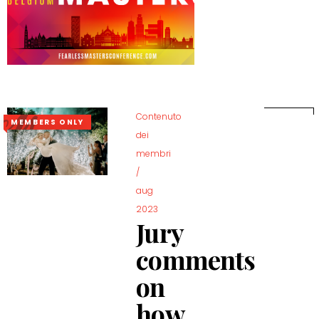
Contenuto
MEMBERS ONLY
dei
membri
/
aug
2023
Jury
comments
on
how