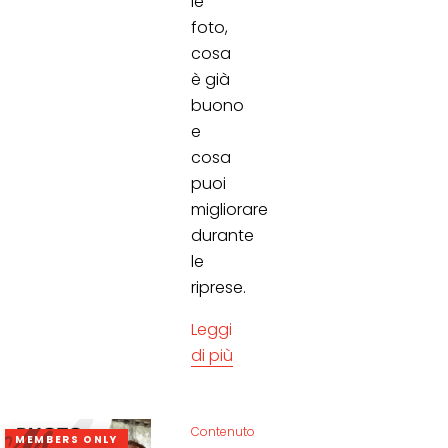
le
foto,
cosa
è già
buono
e
cosa
puoi
migliorare
durante
le
riprese.
Leggi
di più
Contenuto
MEMBERS ONLY