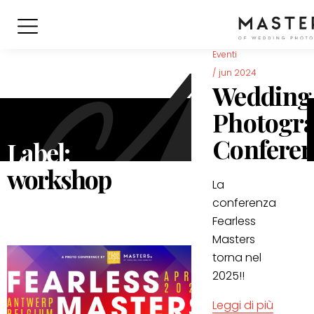
Workshop &
Eventi
/
jun 2024
Wedding
Photogr
Confere
Label:
workshop
La
conferenza
Fearless
Masters
torna nel
2025!!
Leggi di più