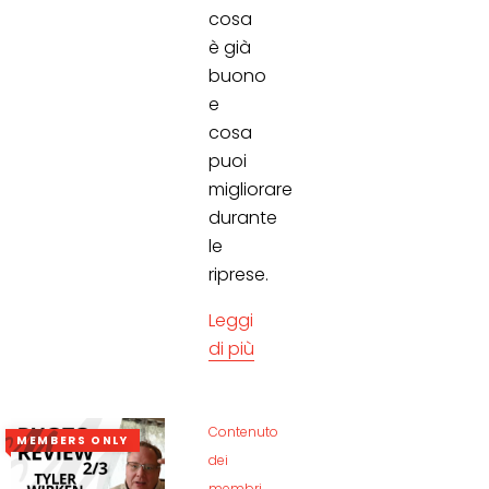
cosa
è già
buono
e
cosa
puoi
migliorare
durante
le
riprese.
Leggi
di più
Contenuto
MEMBERS ONLY
dei
membri