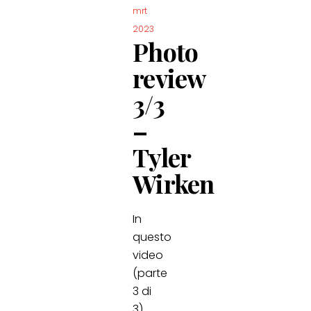
mrt
2023
Photo
review
3/3
–
Tyler
Wirken
In
questo
video
(parte
3 di
3),