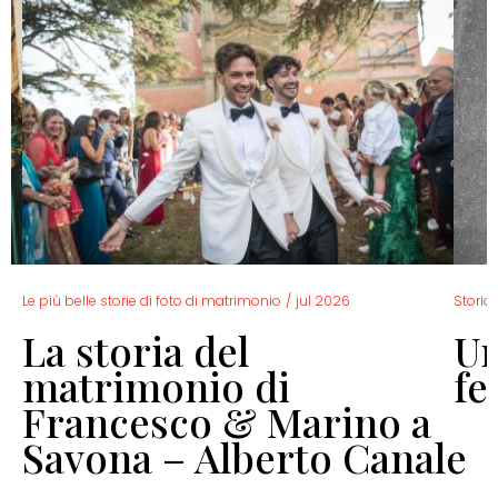
Le più belle storie di foto di matrimonio
/
jul 2026
Storia 
La storia del
Un
o
matrimonio di
fe
Francesco & Marino a
Savona – Alberto Canale