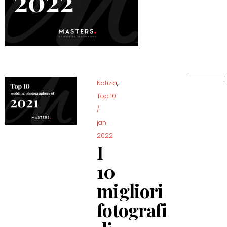
,
Notizia
Top 10
/
jan
2022
I
10
migliori
fotografi