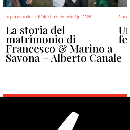
Le più belle storie di foto di matrimonio
/
jul 2026
Storia 
La storia del
Un
o
matrimonio di
fe
Francesco & Marino a
Savona – Alberto Canale