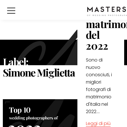
fotografi
di
matrimo
del
2022
Label:
Sono di
nuovo
Simone Miglietta
conosciuti, i
migliori
fotografi di
matrimonio
d'Italia nel
2022....
Leggi di più