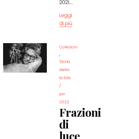
2021....
Leggi
di più
Collezioni
,
Storia
dietro
la foto
/
jan
2022
Frazioni
di
luce