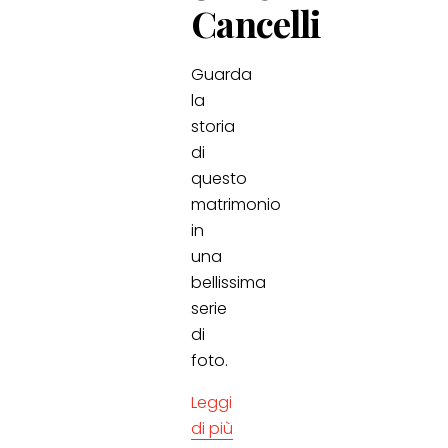
Cancelli
Guarda
la
storia
di
questo
matrimonio
in
una
bellissima
serie
di
foto.
Leggi
di più