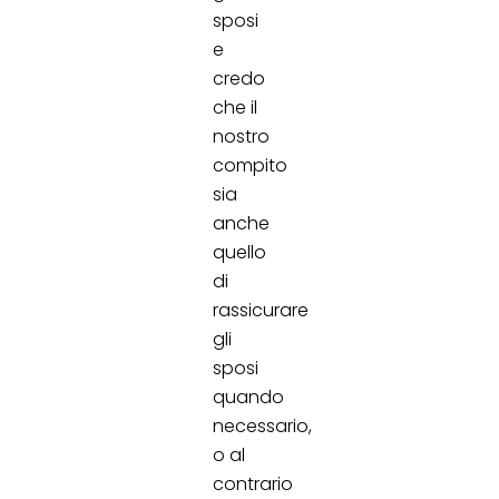
sposi
e
credo
che il
nostro
compito
sia
anche
quello
di
rassicurare
gli
sposi
quando
necessario,
o al
contrario