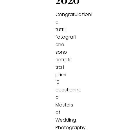
Congratulazioni
a
tutti i
fotografi
che
sono
entrati
tra i
primi
10
quest'anno
al
Masters
of
Wedding
Photography.