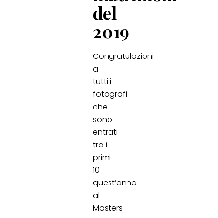
del
2019
Congratulazioni
a
tutti i
fotografi
che
sono
entrati
tra i
primi
10
quest’anno
al
Masters