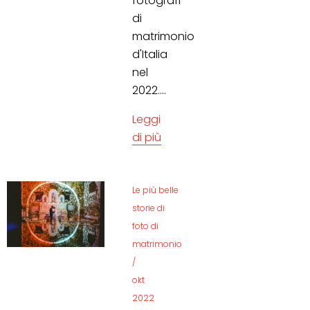
fotografi
di
matrimonio
d'Italia
nel
2022....
Leggi
di più
Le più belle
storie di
foto di
matrimonio
/
okt
2022