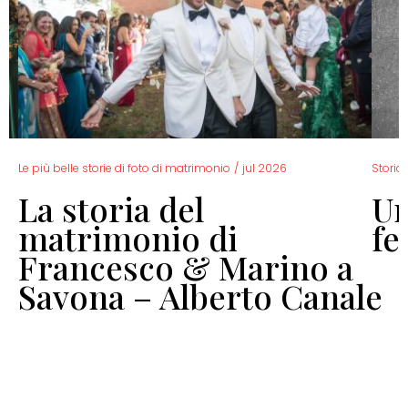
Le più belle storie di foto di matrimonio
/
jul 2026
Storia 
La storia del
Un
o
matrimonio di
fe
Francesco & Marino a
Savona – Alberto Canale