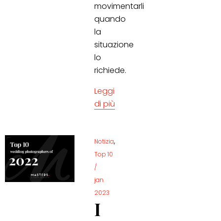
movimentarli
quando
la
situazione
lo
richiede.
Leggi
di più
,
Notizia
Top 10
/
jan
2023
I