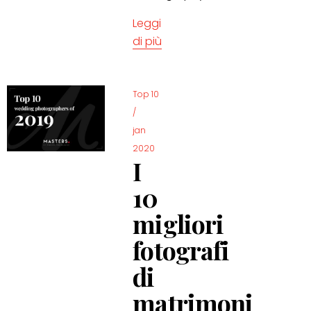
Leggi
di più
Top 10
/
jan
2020
I
10
migliori
fotografi
di
matrimoni