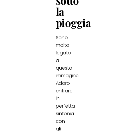
sotto
la
pioggia
Sono
molto
legato
a
questa
immagine.
Adoro
entrare
in
perfetta
sintonia
con
gli