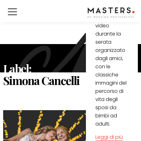
Agli sposi
Salvo & Anna
mostrano un
video
durante la
serata
organizzato
dagli amici,
Label:
con le
classiche
Simona Cancelli
immagini del
percorso di
vita degli
sposi da
bimbi ad
adulti.
Leggi di più