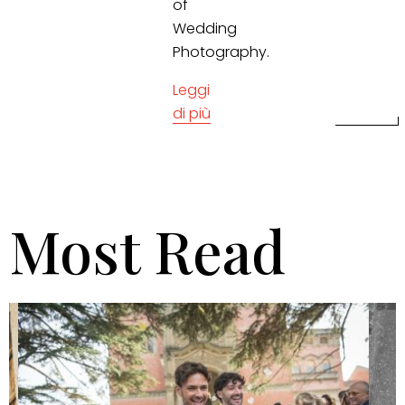
of
Wedding
Photography.
Leggi
di più
Most Read