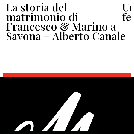
La storia del
Un
o
matrimonio di
fe
Francesco & Marino a
Savona – Alberto Canale