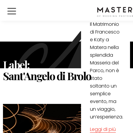
Bruno
Il Matrimonio
di Francesco
e Katy a
Matera nella
splendida
Label:
Masseria del
Parco, non è
Sant'Angelo di Brolo
stato
soltanto un
semplice
evento, ma
un viaggio,
un’esperienza.
Leggi di più