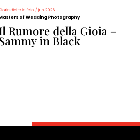
Storia dietro la foto
/
jun 2026
Storia 
Masters of Wedding Photography
Mast
Il Rumore della Gioia –
Fo
Sammy in Black
ma
Do
di
di
Ga