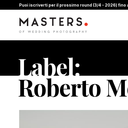
Puoi iscriverti per il prossimo round (3/4 - 2026) fino a
Label:
Roberto M