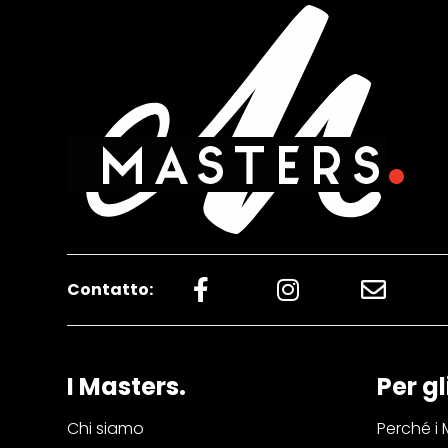
Contatto:
I Masters.
Per gl
Chi siamo
Perché i 