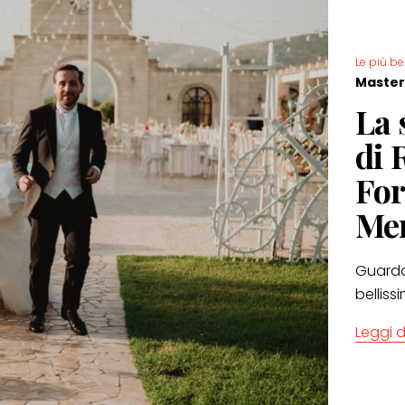
Le più be
Master
La 
di 
For
Me
Guarda
belliss
Leggi d