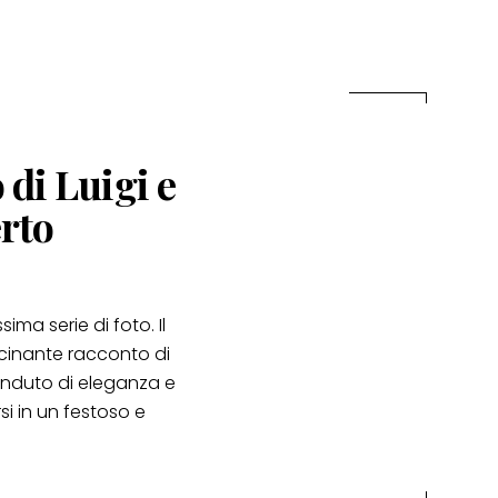
 di Luigi e
rto
ima serie di foto. Il
ascinante racconto di
enduto di eleganza e
si in un festoso e