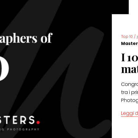
Top 10
/
Master
I 1
mat
Congrat
tra i p
Photog
Leggi d