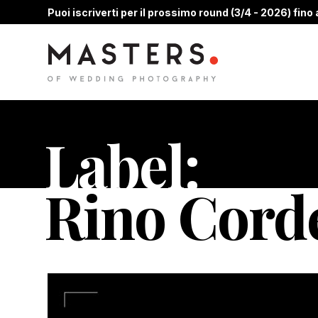
Puoi iscriverti per il prossimo round (3/4 - 2026) fino a
Label:
Rino Corde