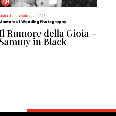
Storia dietro la foto
/
jun 2026
Storia 
Masters of Wedding Photography
Mast
Il Rumore della Gioia –
Fo
Sammy in Black
ma
Do
di
di
Ga