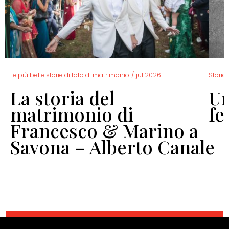
Le più belle storie di foto di matrimonio
/
jul 2026
Storia 
La storia del
Un
o
matrimonio di
fe
Francesco & Marino a
Savona – Alberto Canale