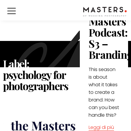
Podcast
/
nov 2021
Masters
Podcast:
S3 –
Brandin
Label:
This season
psychology for
is about
photographers
what it takes
to create a
brand. How
can you best
handle this?
Leggi di più