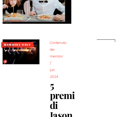
Contenuto
MEMBERS ONLY
dei
membri
/
jun
2024
5
premi
di
Jason