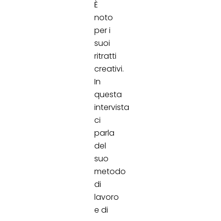
È
noto
per i
suoi
ritratti
creativi.
In
questa
intervista
ci
parla
del
suo
metodo
di
lavoro
e di