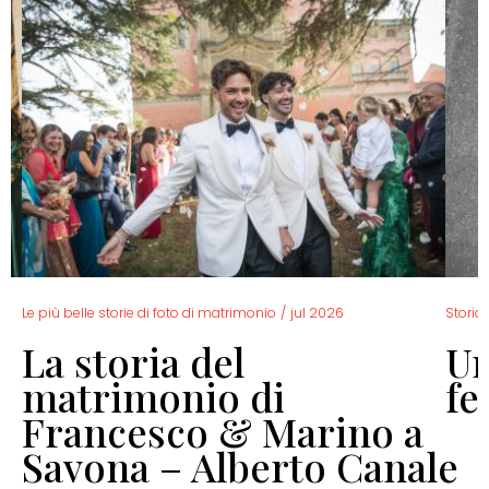
Le più belle storie di foto di matrimonio
/
jul 2026
Storia 
La storia del
Un
o
matrimonio di
fe
Francesco & Marino a
Savona – Alberto Canale