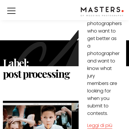
informative
video for all
(wedding)
photographers
who want to
get better as
a
photographer
Label:
and want to
know what
post processing
jury
members are
looking for
when you
submit to
contests.
Leggi di più