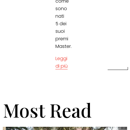
come
sono
nati
5 dei
suoi
premi
Master.
Leggi
di più
Most Read