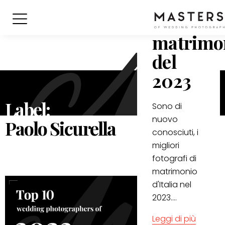
fotografi
di
matrimo
del
2023
Label:
Sono di
nuovo
Paolo Sicurella
conosciuti, i
migliori
fotografi di
matrimonio
d'Italia nel
2023....
Leggi di più