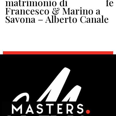
o
matrimonio di
fe
Francesco & Marino a
Savona – Alberto Canale