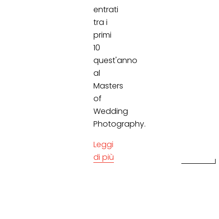
entrati
tra i
primi
10
quest'anno
al
Masters
of
Wedding
Photography.
Leggi
di più