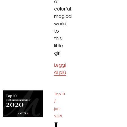
a
colorful,
magical
world
to
this
little
girl.
Leggi
di più
Top 10
/
jan
2021
I