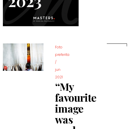
Foto
preferita
/
jun
2021
“My
favourite
image
was