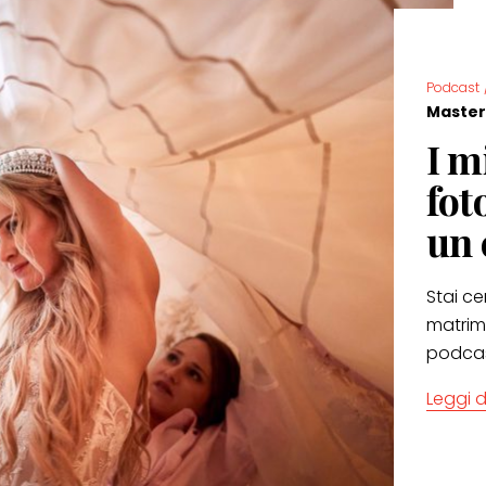
Podcast
Master
I m
fot
un 
Stai c
matrim
podcast
Leggi d