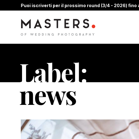
Puoi iscriverti per il prossimo round (3/4 - 2026) fino a
Label:
news