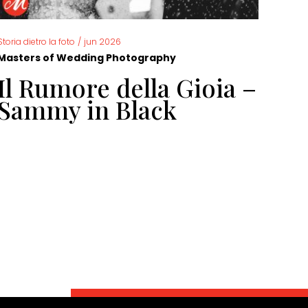
Storia dietro la foto
/
jun 2026
Storia 
Masters of Wedding Photography
Mast
Il Rumore della Gioia –
Fo
Sammy in Black
ma
Do
di
di
Ga