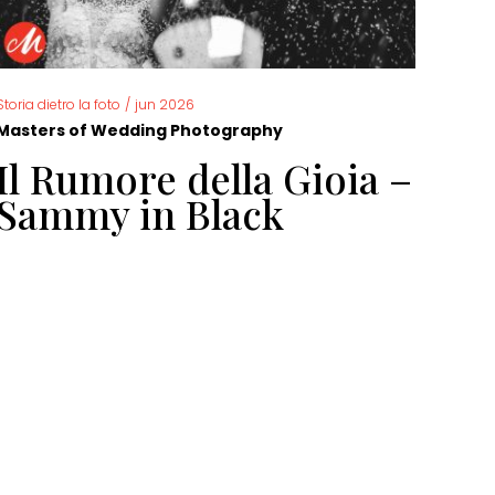
Storia dietro la foto
/
jun 2026
Storia 
Masters of Wedding Photography
Mast
Il Rumore della Gioia –
Fo
Sammy in Black
ma
Do
di
di
Ga