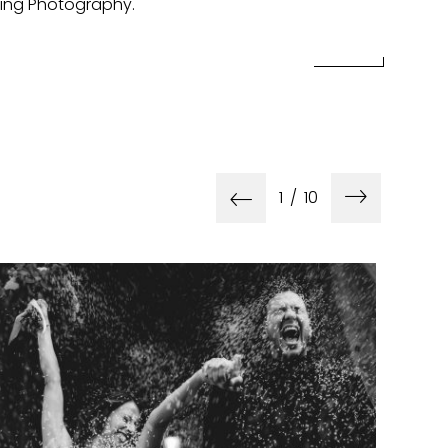
ding Photography.
1
/
10