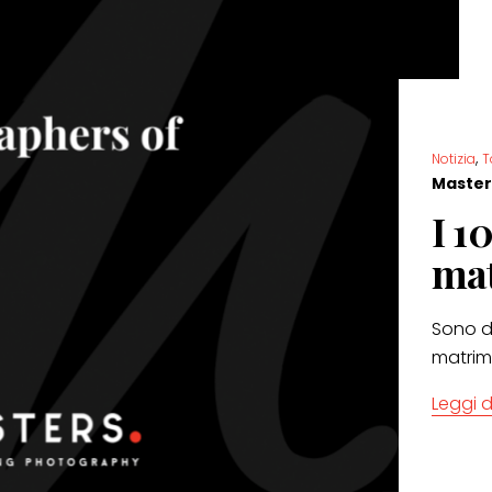
,
Notizia
T
Master
I 1
mat
Sono di
matrimo
Leggi d