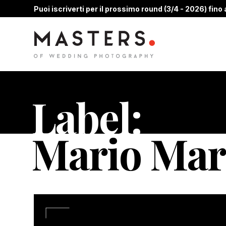
Puoi iscriverti per il prossimo round (3/4 - 2026) fino a
Label:
Mario Mar