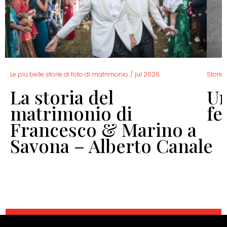
Le più belle storie di foto di matrimonio
/
jul 2026
Storia 
La storia del
Un
o
matrimonio di
fe
Francesco & Marino a
Savona – Alberto Canale