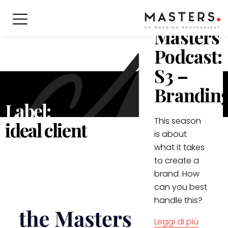
Podcast
/
nov 2021
Masters
Podcast:
S3 –
Brandin
Label:
This season
ideal client
is about
what it takes
to create a
brand. How
can you best
handle this?
Leggi di più