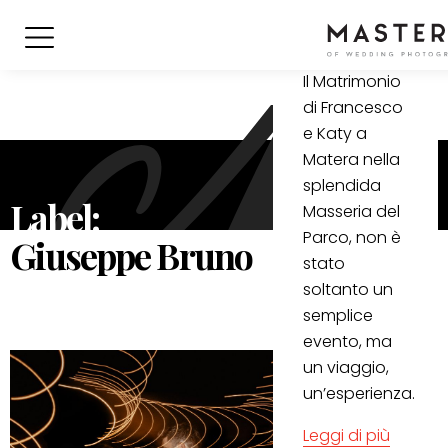
Bruno
Il Matrimonio
di Francesco
e Katy a
Matera nella
splendida
Label:
Masseria del
Parco, non è
Giuseppe Bruno
stato
soltanto un
semplice
evento, ma
un viaggio,
un’esperienza.
Leggi di più