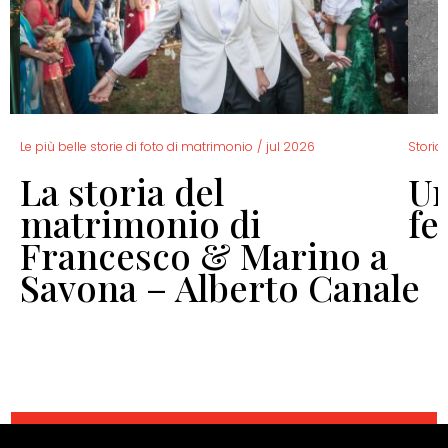
Le più belle storie di foto di matrimonio
/
jul 2026
Storia 
La storia del
Un
o
matrimonio di
fe
Francesco & Marino a
Savona – Alberto Canale