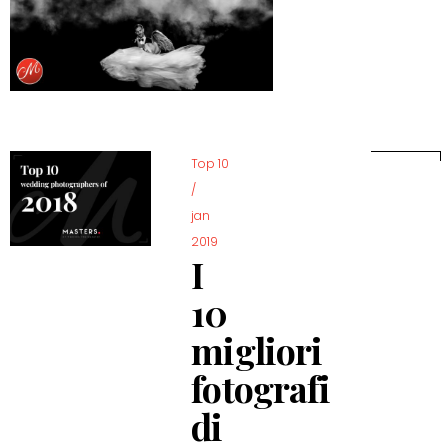
Top 10
/
jan
2019
I
10
migliori
fotografi
di