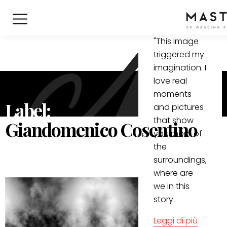
Lambalg
"This image
triggered my
imagination. I
love real
moments
Label:
and pictures
that show
Giandomenico Cosentino
you more of
the
surroundings,
where are
we in this
story.
Leggi di più