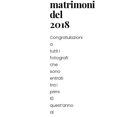
matrimoni
del
2018
Congratulazioni
a
tutti i
fotografi
che
sono
entrati
tra i
primi
10
quest’anno
al