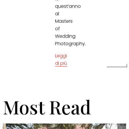
quest’anno
al
Masters
of
Wedding
Photography.
Leggi
di più
Most Read