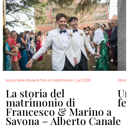
Le più belle storie di foto di matrimonio
/
jul 2026
Storia 
La storia del
Un
o
matrimonio di
fe
Francesco & Marino a
Savona – Alberto Canale