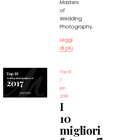
Masters
of
Wedding
Photography.
Leggi
di più
Top 10
/
jan
2018
I
10
migliori