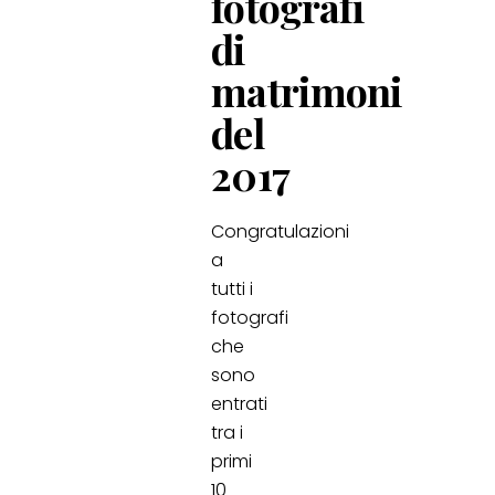
fotografi
di
matrimoni
del
2017
Congratulazioni
a
tutti i
fotografi
che
sono
entrati
tra i
primi
10