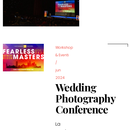
Workshop
& Eventi
/
jun
2024
Wedding
Photography
Conference
La