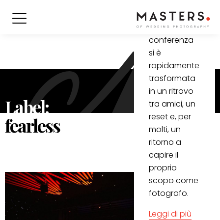
Quella che
era iniziata
come una
conferenza
si è
rapidamente
trasformata
in un ritrovo
Label:
tra amici, un
reset e, per
fearless
molti, un
ritorno a
capire il
proprio
scopo come
fotografo.
Leggi di più