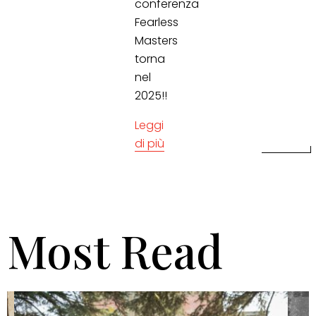
conferenza
Fearless
Masters
torna
nel
2025!!
Leggi
di più
Most Read