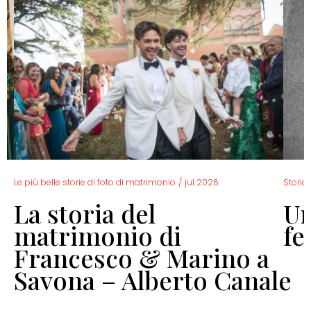
Le più belle storie di foto di matrimonio
/
jul 2026
Storia 
La storia del
Un
o
matrimonio di
fe
Francesco & Marino a
Savona – Alberto Canale