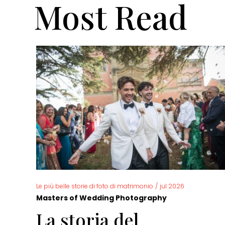
Most Read
Le più belle storie di foto di matrimonio
/
jul 2026
Masters of Wedding Photography
La storia del