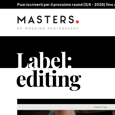
Puoi iscriverti per il prossimo round (3/4 - 2026) fino a
Label:
editing