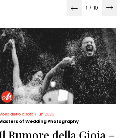
1
/
10
Storia dietro la foto
/
jun 2026
Storia 
Masters of Wedding Photography
Mast
Il Rumore della Gioia –
Fo