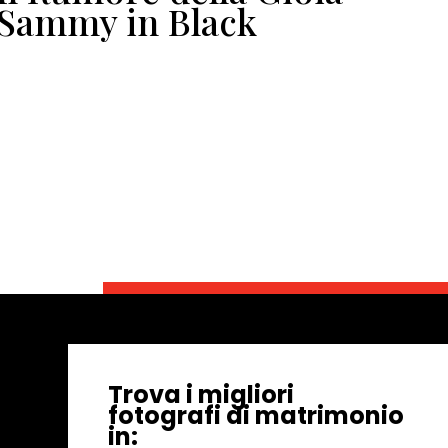
Sammy in Black
ma
Do
di
di
Ga
Trova i migliori
fotografi di matrimonio
in: