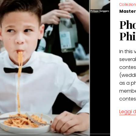
Collezion
Master
Pho
Phi
In this
severa
contest
(weddi
as a p
member
contes
Leggi d