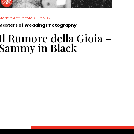
Storia dietro la foto
/
jun 2026
Storia 
Masters of Wedding Photography
Mast
Il Rumore della Gioia –
Fo
Sammy in Black
ma
Do
di
di
Ga