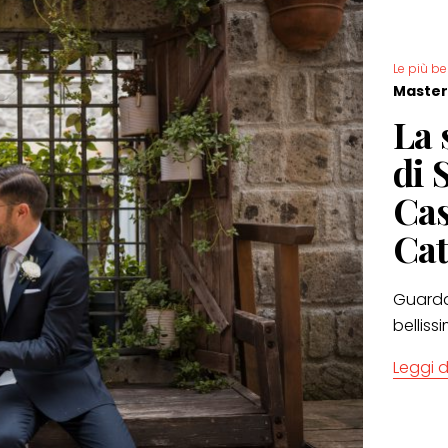
Le più be
Master
La 
di 
Cas
Cat
Guarda
belliss
Leggi d