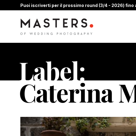
Puoi iscriverti per il prossimo round (3/4 - 2026) fino a
Label:
Caterina 