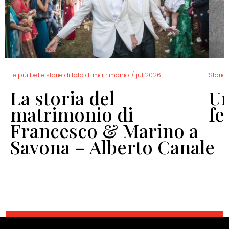
Le più belle storie di foto di matrimonio
/
jul 2026
Storia 
La storia del
Un
o
matrimonio di
fe
Francesco & Marino a
Savona – Alberto Canale