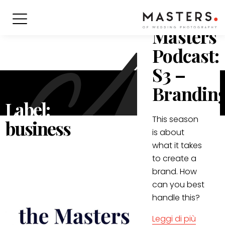
Podcast
/
nov 2021
Masters
Podcast:
S3 –
Brandin
Label:
This season
business
is about
what it takes
to create a
brand. How
can you best
handle this?
Leggi di più