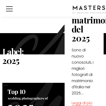
fotografi
di
matrimo
del
2025
Label:
Sono di
nuovo
2025
conosciuti, i
migliori
fotografi di
matrimonio
d'Italia nel
2025....
Leggi di più