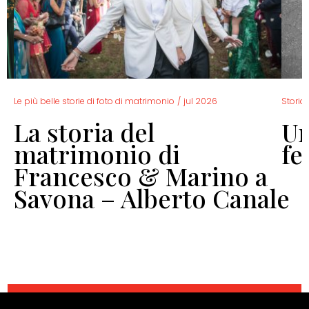
Le più belle storie di foto di matrimonio
/
jul 2026
Storia 
La storia del
Un
o
matrimonio di
fe
Francesco & Marino a
Savona – Alberto Canale